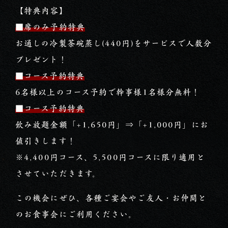
【特典内容】
■席のみ予約特典
お通しの冷製茶碗蒸し(440円)をサービスで人数分
プレゼント！
■コース予約特典
6名様以上のコース予約で幹事様1名様分無料！
■コース予約特典
飲み放題金額「+1,650円」⇒「+1,000円」にお
値引きします！
※4,400円コース、5,500円コースに限り適用と
させていただきます。
この機会にぜひ、各種ご宴会やご友人・お仲間と
のお食事会にご利用ください。