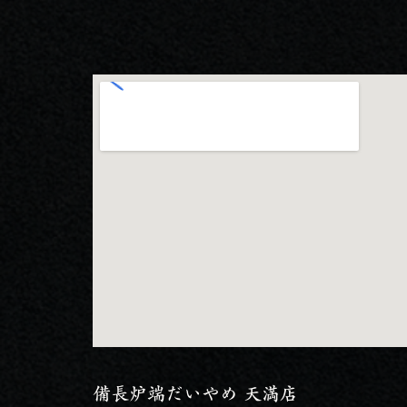
備長炉端だいやめ 天満店